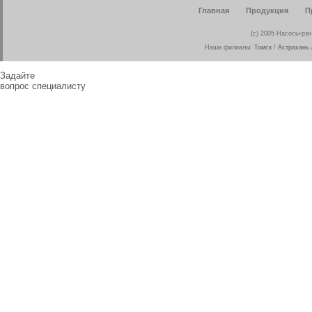
Главная
Продукция
П
(c) 2005 Насосы-рз
Наши филиалы:
Томск
/
Астрахань
Задайте
вопрос специалисту