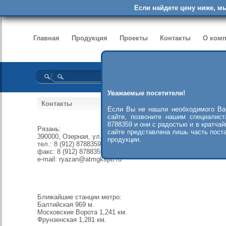
Если найдете цену ниже, м
Главная
Продукция
Проекты
Контакты
О ком
Уважаемые посетители!
Контакты
Если Вы не нашли необходимого Ва
сайте, позвоните нашим специалис
8788359 и они с радостью и в кратча
Рязань:
сайте представлена лишь часть пост
390000, Озерная, ул., 30
продукции.
тел.: 8 (912) 8788359 (Многоканальный)
факс: 8 (912) 8788359
e-mail: ryazan@atmgkspb.ru
Ближайшие станции метро:
Балтийская 969 м.
Московские Ворота 1,241 км.
Фрунзенская 1,281 км.