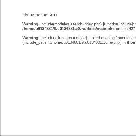
Наши реквизиты
Warning
: include(modules/search/index.php) [
function.include
]:
/home/u0134881/9.u0134881.z8.ru/docs/main.php
on line
427
Warning
: include() [
function.include
]: Failed opening 'modules/se
(include_path='.:/home/u0134881/9.u0134881.z8.ru/php') in
/hom