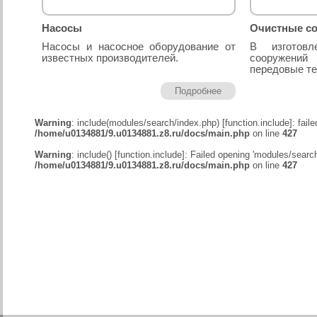
Насосы
Очистные с
Насосы и насосное оборудование от
В изготовл
известных производителей.
сооружений
передовые те
Подробнее
Warning
: include(modules/search/index.php) [
function.include
]: fail
/home/u0134881/9.u0134881.z8.ru/docs/main.php
on line
427
Warning
: include() [
function.include
]: Failed opening 'modules/searc
/home/u0134881/9.u0134881.z8.ru/docs/main.php
on line
427