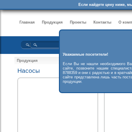
Если найдете цену ниже, м
Главная
Продукция
Проекты
Контакты
О ком
Уважаемые посетители!
Продукция
Если Вы не нашли необходимого Ва
сайте, позвоните нашим специалис
Насосы
Очистные
8788359 и они с радостью и в кратча
сайте представлена лишь часть пост
продукции.