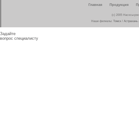
Главная
Продукция
П
(c) 2005 Насосы-рз
Наши филиалы:
Томск
/
Астрахань
Задайте
вопрос специалисту