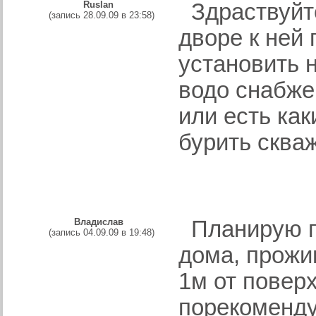
Ruslan
Здраствуйте
(запись 28.09.09 в 23:58)
дворе к ней 
установить 
водо снабже
или есть ка
бурить сква
Владислав
Планирую п
(запись 04.09.09 в 19:48)
дома, прожи
1м от повер
порекоменд