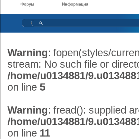
Форум
Информация
Warning
: fopen(styles/curren
stream: No such file or direct
/home/u0134881/9.u0134881.
on line
5
Warning
: fread(): supplied 
/home/u0134881/9.u0134881.
on line
11